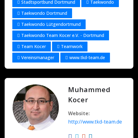
Stadtsportbund Dortmund
Taekwondo
Taekwondo Dortmund
Taekwondo Lütgendortmund
Taekwondo Team Kocer e.V. - Dortmund
Team Kocer
Teamwork
Vereinsmanager
www.tkd-team.de
Muhammed
Kocer
Website:
http://www.tkd-team.de