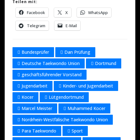
Teilen mit:
Facebook
X
WhatsApp
Telegram
E-Mail
Bundesprüfer
Dan Prüfung
Deutsche Taekwondo Union
Dortmund
geschäftsführender Vorstand
Jugendarbeit
Kinder- und Jugendarbeit
Kocer
Lütgendortmund
Marcel Meister
Muhammed Kocer
Nordrhein-Westfälische Taekwondo Union
Para Taekwondo
Sport