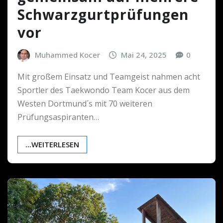
Schwarzgurtprüfungen
vor
Muhammed Kocer
Mai 24, 2025
0
Mit großem Einsatz und Teamgeist nahmen acht
Sportler des Taekwondo Team Kocer aus dem
Westen Dortmund´s mit 70 weiteren
Prüfungsaspiranten…
...WEITERLESEN