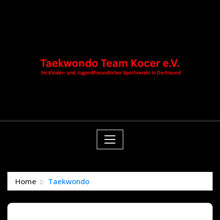
Skip
springen
to
content
Home
Taekwondo