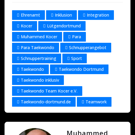
Ehrenamt
Inklusion
Integration
Kocer
Lütgendortmund
Muhammed Kocer
Para
Para Taekwondo
Schnupperangebot
Schnuppertraining
Sport
Taekwondo
Taekwondo Dortmund
Taekwondo inklusiv
Taekwondo Team Kocer e.V.
Taekwondo-dortmund.de
Teamwork
Muhammed