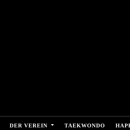
Skip
springen
to
content
DER VEREIN
TAEKWONDO
HAP