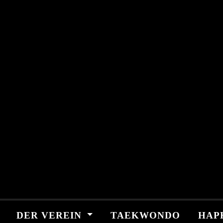
Skip
springen
to
content
DER VEREIN
TAEKWONDO
HAP