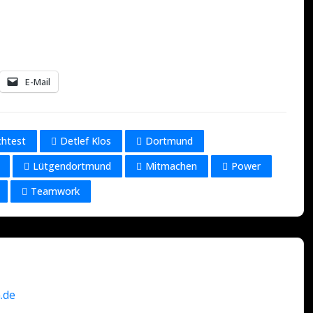
E-Mail
chtest
Detlef Klos
Dortmund
Lütgendortmund
Mitmachen
Power
Teamwork
.de