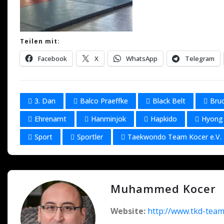
Teilen mit:
Facebook
X
WhatsApp
Telegram
3. Dan
Balco Praeffke
Black Belt
Bru
Ehrenamt
Hanminjok
Hapkido
Hyong
Sport
Sportler
Taekwondo Team Kocer e.V.
Muhammed Kocer
Website:
http://www.tkd-team