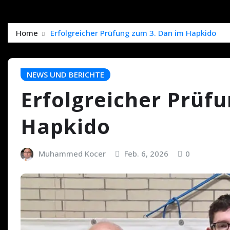
Home
Erfolgreicher Prüfung zum 3. Dan im Hapkido
NEWS UND BERICHTE
Erfolgreicher Prüf
Hapkido
Muhammed Kocer
Feb. 6, 2026
0