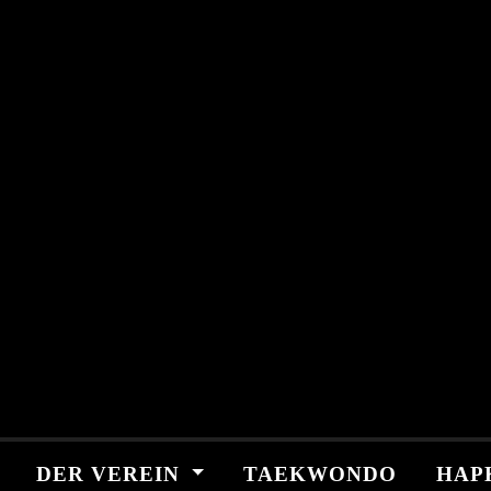
Skip
springen
to
content
DER VEREIN
TAEKWONDO
HAP