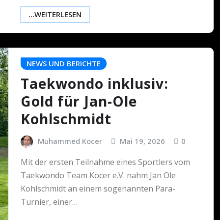
...WEITERLESEN
NEWS UND BERICHTE
Taekwondo inklusiv:
Gold für Jan-Ole
Kohlschmidt
Muhammed Kocer
Mai 19, 2026
0
Mit der ersten Teilnahme eines Sportlers vom
Taekwondo Team Kocer e.V. nahm Jan Ole
Kohlschmidt an einem sogenannten Para-
Turnier, einer…