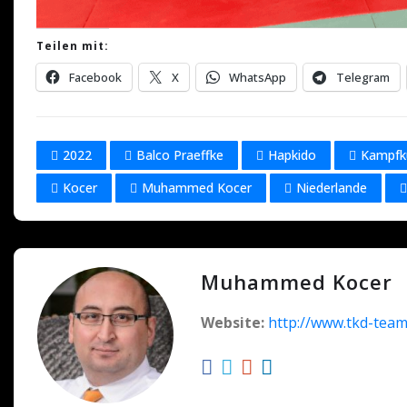
Teilen mit:
Facebook
X
WhatsApp
Telegram
2022
Balco Praeffke
Hapkido
Kampfk
Kocer
Muhammed Kocer
Niederlande
Muhammed Kocer
Website:
http://www.tkd-team