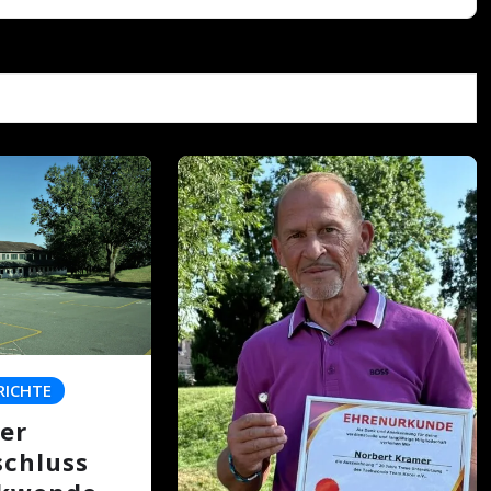
RICHTE
er
schluss