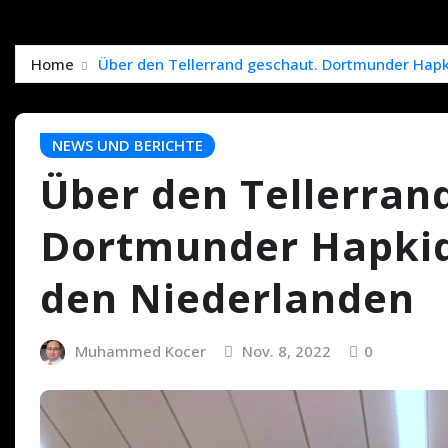
Home
Über den Tellerrand geschaut. Dortmunder Hapki
NEWS UND BERICHTE
Über den Tellerran
Dortmunder Hapkido
den Niederlanden
Muhammed Kocer
Nov. 8, 2022
0