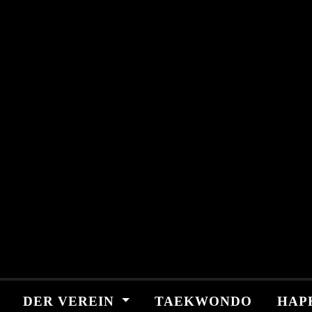
Skip
springen
to
content
DER VEREIN
TAEKWONDO
HAP