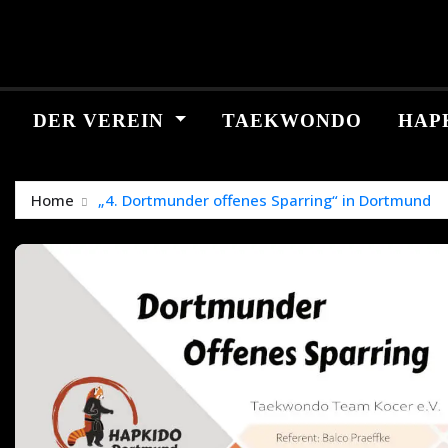
Skip
springen
to
content
DER VEREIN
TAEKWONDO
HAP
Home
„4. Dortmunder offenes Sparring“ in Dortmund