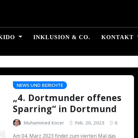
KIDO
INKLUSION & CO.
KONTAKT
NEWS UND BERICHTE
„4. Dortmunder offenes
Sparring“ in Dortmund
Muhammed Kocer
Feb. 20, 2023
0
Am 04. März 2023 findet zum vierten Mal das