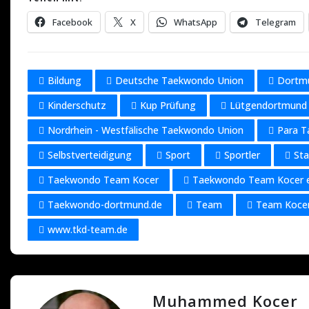
Facebook
X
WhatsApp
Telegram
Bildung
Deutsche Taekwondo Union
Dortm
Kinderschutz
Kup Prüfung
Lütgendortmund
Nordrhein - Westfälische Taekwondo Union
Para 
Selbstverteidigung
Sport
Sportler
St
Taekwondo Team Kocer
Taekwondo Team Kocer e
Taekwondo-dortmund.de
Team
Team Koce
www.tkd-team.de
Muhammed Kocer