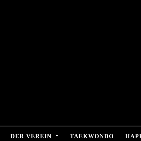
Skip
springen
to
content
DER VEREIN
TAEKWONDO
HAP