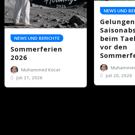
NEWS UND BE
Gelungen
Saisonab
beim Ta
NEWS UND BERICHTE
vor den
Sommerferien
Sommerfe
2026
Muhammed
Muhammed Kocer
Juli 20, 2026
Juli 21, 2026