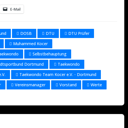
E-Mail
und
DOSB
DTU
DTU Prüfer
Muhammed Kocer
Taekwondo
Selbstbehauptung
adtsportbund Dortmund
Taekwondo
.V.
Taekwondo Team Kocer e.V. - Dortmund
r
Vereinsmanager
Vorstand
Werte