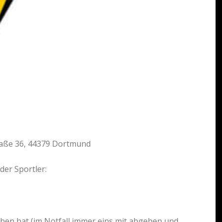
traße 36, 44379 Dortmund
er Sportler:
.
eben hat (im Notfall immer eins mit abgeben und