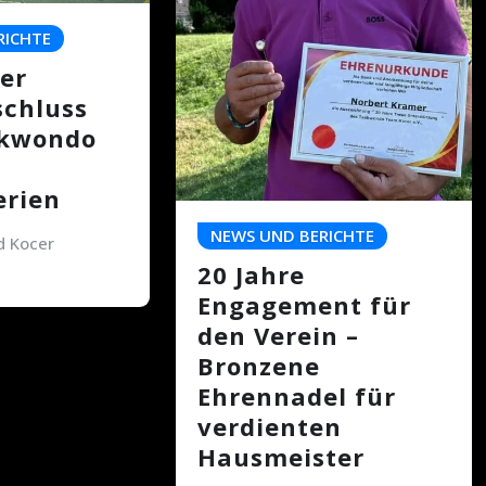
RICHTE
er
schluss
ekwondo
rien
NEWS UND BERICHTE
 Kocer
20 Jahre
Engagement für
den Verein –
Bronzene
Ehrennadel für
verdienten
Hausmeister