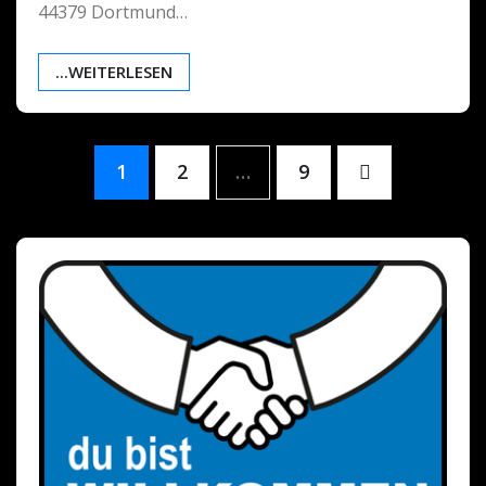
44379 Dortmund…
...WEITERLESEN
Seitennummerierung
1
2
…
9
der
Beiträge