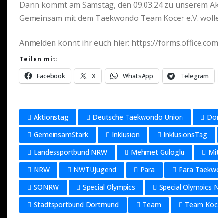
Dann kommt am Samstag, den 09.03.24 zu unserem Ak
Gemeinsam mit dem Taekwondo Team Kocer e.V. wolle
Anmelden könnt ihr euch hier: https://forms.office.c
Teilen mit:
Facebook
X
WhatsApp
Telegram
Aktionstag
Deutsche Taekwondo Union
Do
GemeinsamStark
Inklusion
InklusionsTag
Landessportbund NRW
Mehmet Güloglu
Mi
NRW
NWTUJugend
Para
Para Taekw
SONRW
Special Olympics
Special Olympics
Stadtsportbund Dortmund
Team
Team Koc