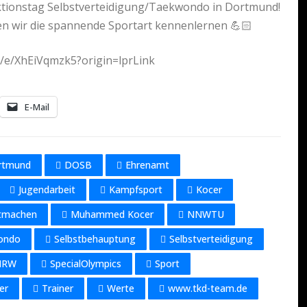
tionstag Selbstverteidigung/Taekwondo in Dortmund!
n wir die spannende Sportart kennenlernen 💪🏻
om/e/XhEiVqmzk5?origin=lprLink
E-Mail
rtmund
DOSB
Ehrenamt
Jugendarbeit
Kampfsport
Kocer
tmachen
Muhammed Kocer
NNWTU
ondo
Selbstbehauptung
Selbstverteidigung
 NRW
SpecialOlympics
Sport
er
Trainer
Werte
www.tkd-team.de