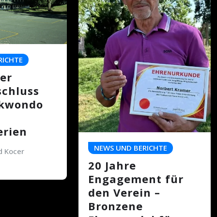
RICHTE
er
schluss
ekwondo
rien
NEWS UND BERICHTE
 Kocer
20 Jahre
Engagement für
den Verein –
Bronzene