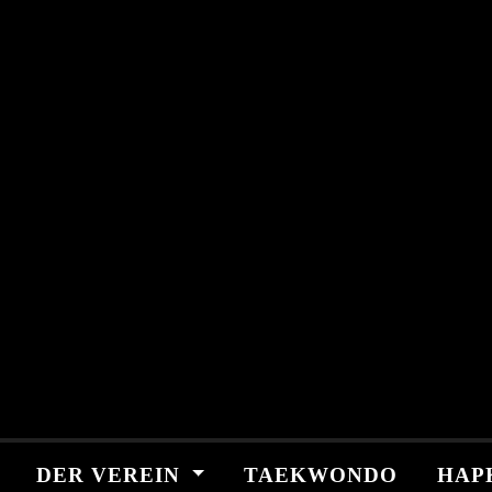
Skip
springen
to
content
DER VEREIN
TAEKWONDO
HAP