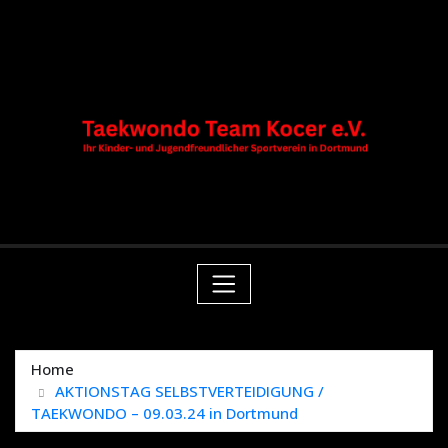
Skip
springen
to
content
Home
AKTIONSTAG SELBSTVERTEIDIGUNG /
TAEKWONDO – 09.03.24 in Dortmund