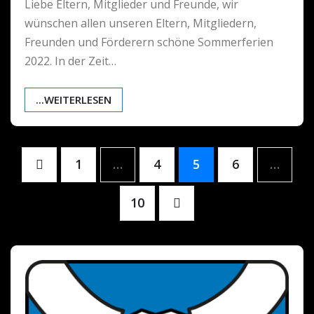
Liebe Eltern, Mitglieder und Freunde, wir
wünschen allen unseren Eltern, Mitgliedern,
Freunden und Förderern schöne Sommerferien
2022. In der Zeit…
...WEITERLESEN
Seitennummerierung
1
…
4
5
6
…
der
10
Beiträge