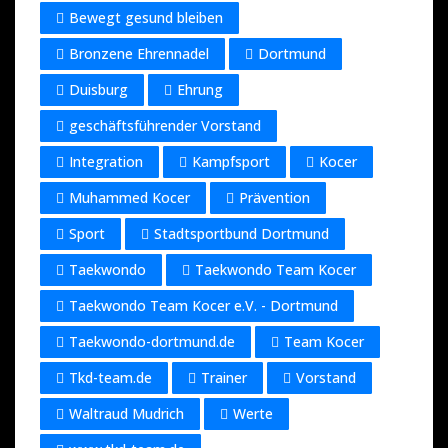
Bewegt gesund bleiben
Bronzene Ehrennadel
Dortmund
Duisburg
Ehrung
geschäftsführender Vorstand
Integration
Kampfsport
Kocer
Muhammed Kocer
Prävention
Sport
Stadtsportbund Dortmund
Taekwondo
Taekwondo Team Kocer
Taekwondo Team Kocer e.V. - Dortmund
Taekwondo-dortmund.de
Team Kocer
Tkd-team.de
Trainer
Vorstand
Waltraud Mudrich
Werte