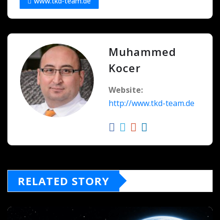
www.tkd-team.de
Muhammed
Kocer
Website:
http://www.tkd-team.de
RELATED STORY