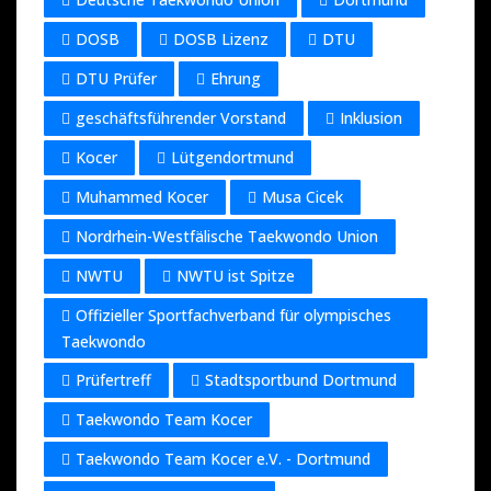
DOSB
DOSB Lizenz
DTU
DTU Prüfer
Ehrung
geschäftsführender Vorstand
Inklusion
Kocer
Lütgendortmund
Muhammed Kocer
Musa Cicek
Nordrhein-Westfälische Taekwondo Union
NWTU
NWTU ist Spitze
Offizieller Sportfachverband für olympisches
Taekwondo
Prüfertreff
Stadtsportbund Dortmund
Taekwondo Team Kocer
Taekwondo Team Kocer e.V. - Dortmund