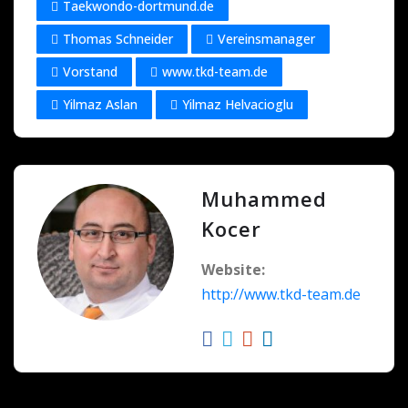
Taekwondo-dortmund.de
Thomas Schneider
Vereinsmanager
Vorstand
www.tkd-team.de
Yilmaz Aslan
Yilmaz Helvacioglu
Muhammed
Kocer
Website:
http://www.tkd-team.de