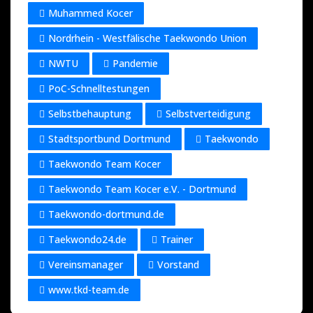
Muhammed Kocer
Nordrhein - Westfälische Taekwondo Union
NWTU
Pandemie
PoC-Schnelltestungen
Selbstbehauptung
Selbstverteidigung
Stadtsportbund Dortmund
Taekwondo
Taekwondo Team Kocer
Taekwondo Team Kocer e.V. - Dortmund
Taekwondo-dortmund.de
Taekwondo24.de
Trainer
Vereinsmanager
Vorstand
www.tkd-team.de