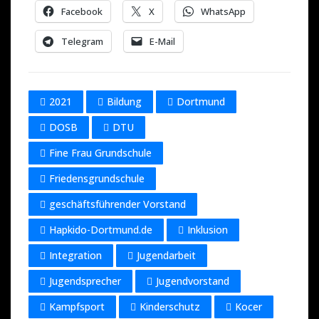
Facebook
X
WhatsApp
Telegram
E-Mail
2021
Bildung
Dortmund
DOSB
DTU
Fine Frau Grundschule
Friedensgrundschule
geschäftsführender Vorstand
Hapkido-Dortmund.de
Inklusion
Integration
Jugendarbeit
Jugendsprecher
Jugendvorstand
Kampfsport
Kinderschutz
Kocer