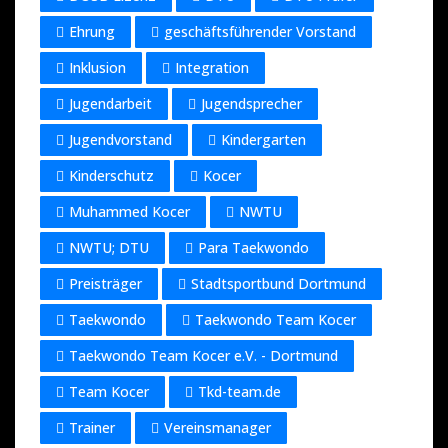
Ehrung
geschäftsführender Vorstand
Inklusion
Integration
Jugendarbeit
Jugendsprecher
Jugendvorstand
Kindergarten
Kinderschutz
Kocer
Muhammed Kocer
NWTU
NWTU; DTU
Para Taekwondo
Preisträger
Stadtsportbund Dortmund
Taekwondo
Taekwondo Team Kocer
Taekwondo Team Kocer e.V. - Dortmund
Team Kocer
Tkd-team.de
Trainer
Vereinsmanager