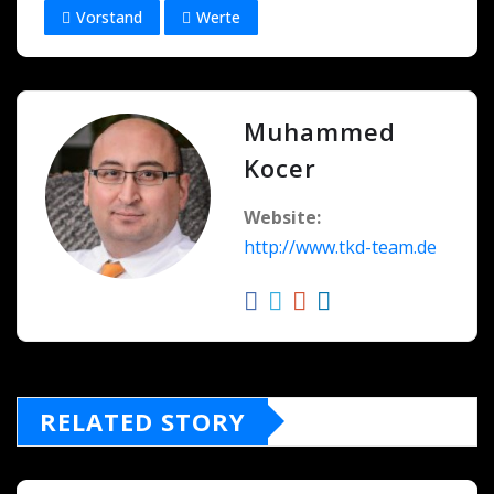
Vorstand
Werte
Muhammed
Kocer
Website:
http://www.tkd-team.de
RELATED STORY