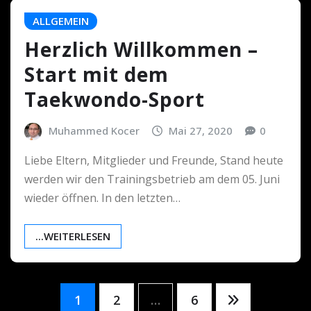
ALLGEMEIN
Herzlich Willkommen –
Start mit dem
Taekwondo-Sport
Muhammed Kocer
Mai 27, 2020
0
Liebe Eltern, Mitglieder und Freunde, Stand heute
werden wir den Trainingsbetrieb am dem 05. Juni
wieder öffnen. In den letzten…
...WEITERLESEN
Seitennummerierung
1
2
…
6