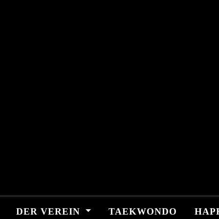
Skip
springen
to
content
DER VEREIN
TAEKWONDO
HAP