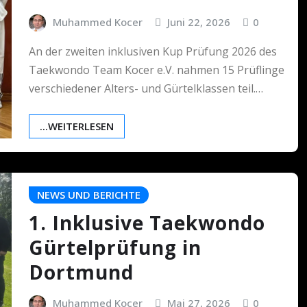
Muhammed Kocer
Juni 22, 2026
0
An der zweiten inklusiven Kup Prüfung 2026 des
Taekwondo Team Kocer e.V. nahmen 15 Prüflinge
verschiedener Alters- und Gürtelklassen teil.…
...WEITERLESEN
NEWS UND BERICHTE
1. Inklusive Taekwondo
Gürtelprüfung in
Dortmund
Muhammed Kocer
Mai 27, 2026
0