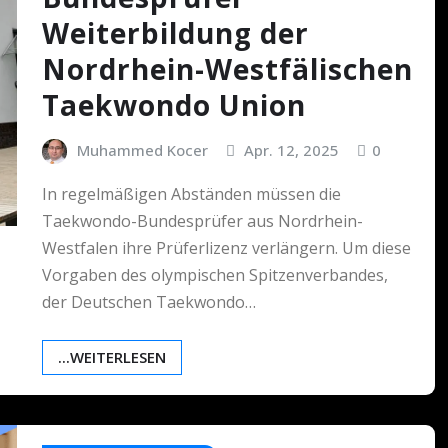
Weiterbildung der
Nordrhein-Westfälischen
Taekwondo Union
Muhammed Kocer
Apr. 12, 2025
0
In regelmäßigen Abständen müssen die
Taekwondo-Bundesprüfer aus Nordrhein-
Westfalen ihre Prüferlizenz verlängern. Um diese
Vorgaben des olympischen Spitzenverbandes,
der Deutschen Taekwondo…
...WEITERLESEN