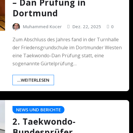
– Dan Prüfung in
Dortmund
Muhammed Kocer
Dez. 22, 2025
0
Zum Abschluss des Jahres fand in der Turnhalle
der Friedensgrundschule im Dortmunder Westen
eine Taekwondo-Dan Prüfung statt, eine
sogenannte Gürtelprüfung…
...WEITERLESEN
NEWS UND BERICHTE
2. Taekwondo-
Bundesprüfer