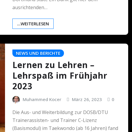
ausrichtenden…
...WEITERLESEN
NEWS UND BERICHTE
Lernen zu Lehren –
Lehrspaß im Frühjahr
2023
Muhammed Kocer
März 26, 2023
0
Die Aus- und Weiterbildung zur DOSB/DTU
Trainerassisten- und Trainer C-Lizenz
(Basismodul) im Taekwondo (ab 16 Jahren) fand