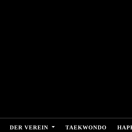
Skip
springen
to
content
DER VEREIN
TAEKWONDO
HAP