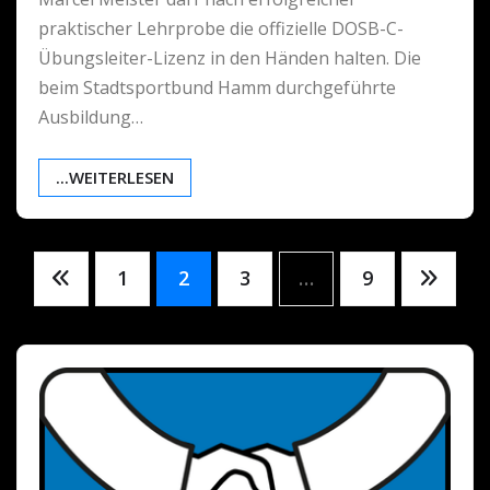
praktischer Lehrprobe die offizielle DOSB-C-
Übungsleiter-Lizenz in den Händen halten. Die
beim Stadtsportbund Hamm durchgeführte
Ausbildung…
...WEITERLESEN
Seitennummerierung
1
2
3
…
9
der
Beiträge