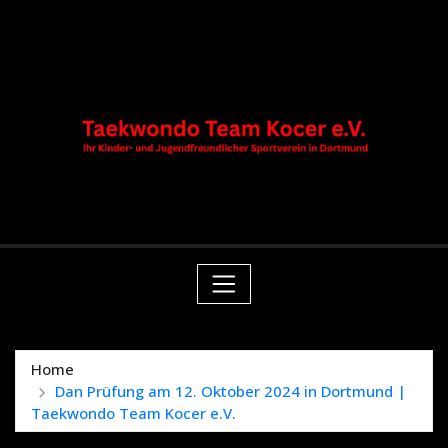
Skip
springen
to
content
Home
Dan Prüfung am 12. Oktober 2024 in Dortmund |
Taekwondo Team Kocer e.V.