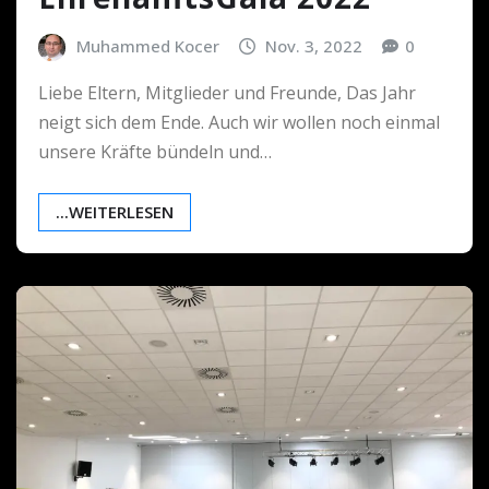
Muhammed Kocer
Nov. 3, 2022
0
Liebe Eltern, Mitglieder und Freunde, Das Jahr
neigt sich dem Ende. Auch wir wollen noch einmal
unsere Kräfte bündeln und…
...WEITERLESEN