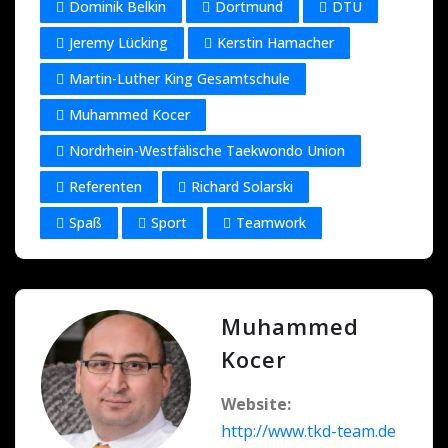
Dominik Belkin
Dortmund
DTU
Jeremy Lücking
Kerstin Hamacher
Martin-Luther King Gesamtschule
Muhammed Kocer
Nordrhein-Westfälische Taekwondo Union
Referenten
Richard Solarski
Spaß
Sport
Teamwork
Muhammed
Kocer
Website:
http://www.tkd-team.de