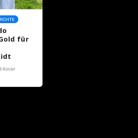
RICHTE
do
 Gold für
idt
 Kocer