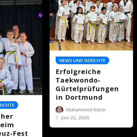
NEWS UND BERICHTE
Erfolgreiche
Taekwondo-
Gürtelprüfungen
in Dortmund
RICHTE
Muhammed Kocer
cher
Juni 22, 2026
beim
euz-Fest