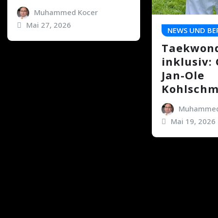
Muhammed Kocer
Mai 27, 2026
NEWS UND BE
Taekwon
inklusiv:
Jan-Ole
Kohlschm
Muhammed
Mai 19, 2026