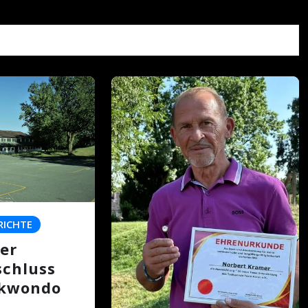
RICHTE
er
schluss
ekwondo