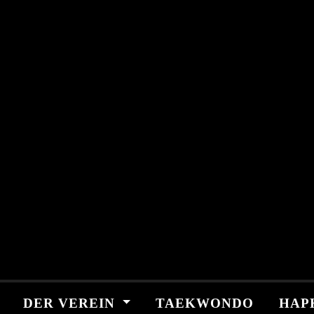
Skip
springen
to
content
DER VEREIN
TAEKWONDO
HAP