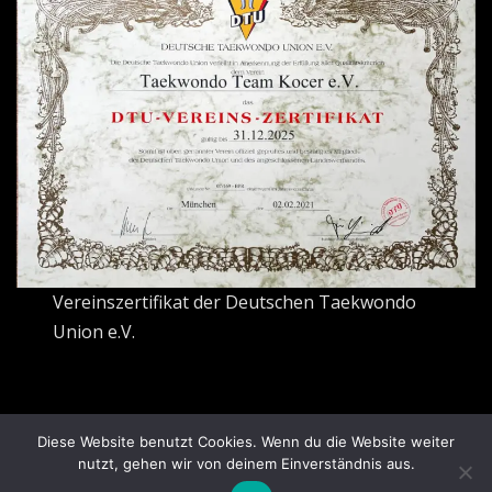
Vereinszertifikat der Deutschen Taekwondo
Union e.V.
Diese Website benutzt Cookies. Wenn du die Website weiter
Copyright © 2026 | Präsentiert von
WordPress
|
News
nutzt, gehen wir von deinem Einverständnis aus.
Mart
von ThemeArile