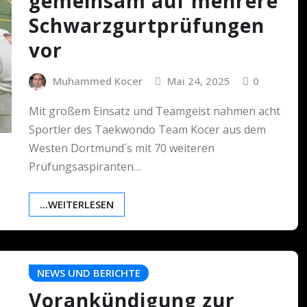
gemeinsam auf mehrere
Schwarzgurtprüfungen
vor
Muhammed Kocer
Mai 24, 2025
0
Mit großem Einsatz und Teamgeist nahmen acht
Sportler des Taekwondo Team Kocer aus dem
Westen Dortmund´s mit 70 weiteren
Prüfungsaspiranten…
...WEITERLESEN
NEWS UND BERICHTE
Vorankündigung zur