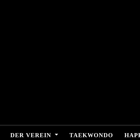
Skip
springen
to
content
DER VEREIN
TAEKWONDO
HAP