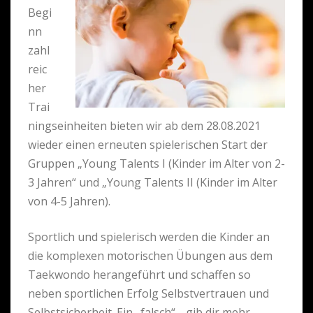
Begi
nn
zahl
reic
her
Trai
ningseinheiten bieten wir ab dem 28.08.2021
wieder einen erneuten spielerischen Start der
Gruppen „Young Talents I (Kinder im Alter von 2-
3 Jahren“ und „Young Talents II (Kinder im Alter
von 4-5 Jahren).
Sportlich und spielerisch werden die Kinder an
die komplexen motorischen Übungen aus dem
Taekwondo herangeführt und schaffen so
neben sportlichen Erfolg Selbstvertrauen und
Selbstsicherheit. Ein „falsch“, „gib dir mehr