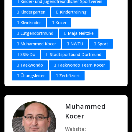
Kinder- und Jugendfreundlicher Sportverein
Kindergarten
Kindertraining
Kleinkinder
Kocer
Lütgendortmund
Maja Neitzke
Muhammed Kocer
NWTU
Sport
SSB-Do
Stadtsportbund Dortmund
Taekwondo
Taekwondo Team Kocer
Übungsleiter
Zertifiziert
Muhammed
Kocer
Website: