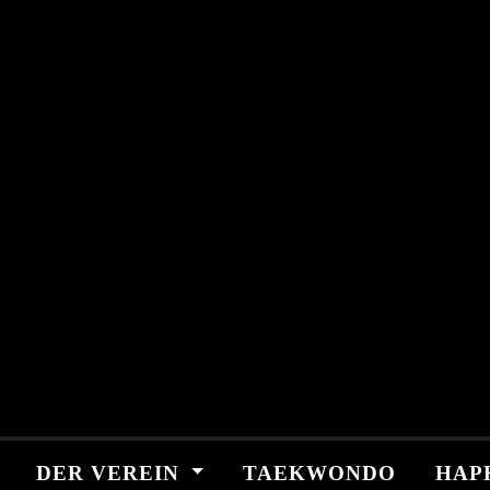
Skip
springen
to
content
DER VEREIN
TAEKWONDO
HAP