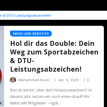
en & DTU-Leistungsabzeichen!
NEWS UND BERICHTE
Hol dir das Double: Dein
Weg zum Sportabzeichen
& DTU-
Leistungsabzeichen!
Muhammed Kocer
Apr. 6, 2026
0
Bist du bereit, über dich hinauszuwachsen? In
diesem Jahr setzen wir noch einen drauf! Wir
laden alle Mitglieder – egal…