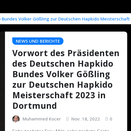
 Bundes Volker Gößling zur Deutschen Hapkido Meisterschaft
NEWS UND BERICHTE
Vorwort des Präsidenten
des Deutschen Hapkido
Bundes Volker Gößling
zur Deutschen Hapkido
Meisterschaft 2023 in
Dortmund
Muhammed Kocer
Nov. 18, 2022
0