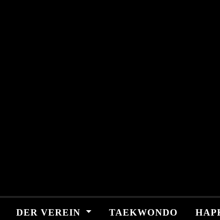
Skip
springen
to
content
DER VEREIN
TAEKWONDO
HAP