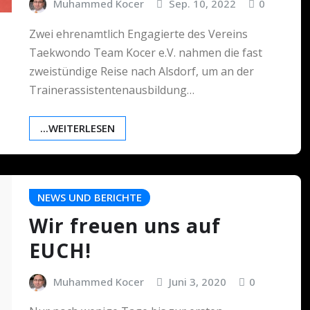
Muhammed Kocer
Sep. 10, 2022
0
Zwei ehrenamtlich Engagierte des Vereins
Taekwondo Team Kocer e.V. nahmen die fast
zweistündige Reise nach Alsdorf, um an der
Trainerassistentenausbildung…
...WEITERLESEN
NEWS UND BERICHTE
Wir freuen uns auf
EUCH!
Muhammed Kocer
Juni 3, 2020
0