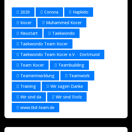
2020
Corona
Hapkido
Kocer
Muhammed Kocer
Neustart
Taekwondo
Taekwondo Team Kocer
Taekwondo Team Kocer e.V. - Dortmund
Team Kocer
Teambuilding
Teamentwicklung
Teamwork
Training
Wir sagen Danke
Wir sind da
Wir sind Stolz
www.tkd-team.de