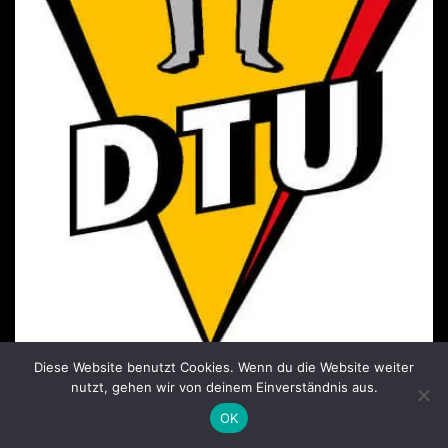
Diese Website benutzt Cookies. Wenn du die Website weiter
Mitglied der Deutschen Taekwondo Union seit
nutzt, gehen wir von deinem Einverständnis aus.
2006
OK