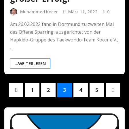
Muhammed Kocer
März 11, 2022
0
Am 26.02.2022 fand in Dortmund zu zweiten Mal
das Offene Sparring, ausgerichtet von der
Hapkido-Gruppe des Taekwondo Team Kocer e.V.,
…
...WEITERLESEN
Seitennummerierung
1
2
3
4
5
der
Beiträge