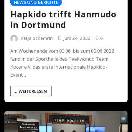
NEWS UND BERICHTE
Hapkido trifft Hanmudo
in Dortmund
Katja Schamrin
Juni 24, 2022
0
Am Wochenende vom 03.06. bis zum 05.06.2022
fand in der Sporthalle des Taekwondo Team
Kocer e.V. das erste internationale Hapkido-
Event…
...WEITERLESEN