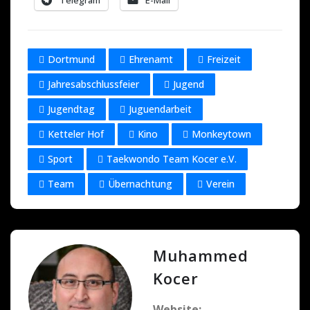
Dortmund
Ehrenamt
Freizeit
Jahresabschlussfeier
Jugend
Jugendtag
Juguendarbeit
Ketteler Hof
Kino
Monkeytown
Sport
Taekwondo Team Kocer e.V.
Team
Übernachtung
Verein
Muhammed
Kocer
Website: