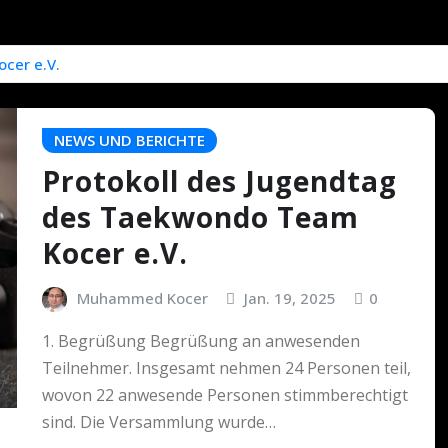
cer e.V.
NEWS UND BERICHTE
Protokoll des Jugendtag
des Taekwondo Team
Kocer e.V.
Muhammed Kocer
Jan. 19, 2025
0
1. Begrüßung Begrüßung an anwesenden
Teilnehmer. Insgesamt nehmen 24 Personen teil,
wovon 22 anwesende Personen stimmberechtigt
sind. Die Versammlung wurde…