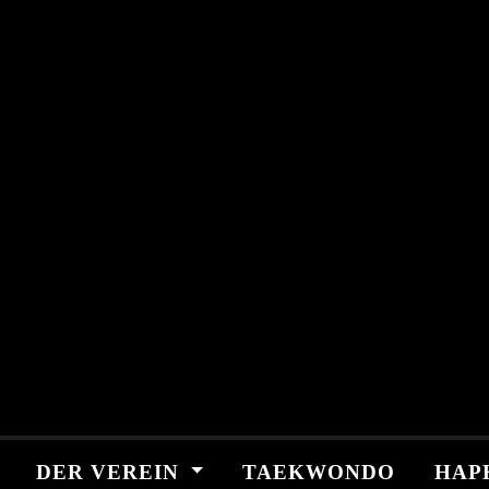
Skip
springen
to
content
DER VEREIN
TAEKWONDO
HAP