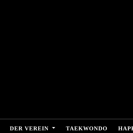
Skip
springen
to
content
DER VEREIN
TAEKWONDO
HAP