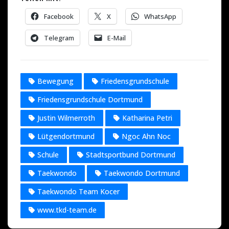
Facebook
X
WhatsApp
Telegram
E-Mail
Bewegung
Friedensgrundschule
Friedensgrundschule Dortmund
Justin Wilmerroth
Katharina Petri
Lütgendortmund
Ngoc Ahn Noc
Schule
Stadtsportbund Dortmund
Taekwondo
Taekwondo Dortmund
Taekwondo Team Kocer
www.tkd-team.de