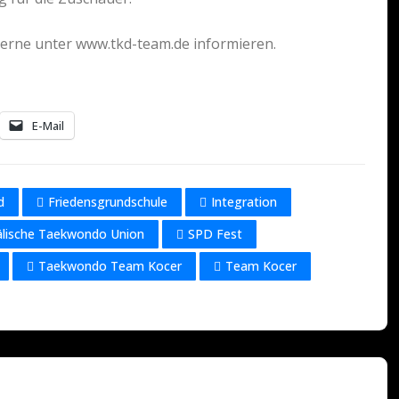
erne unter www.tkd-team.de informieren.
E-Mail
d
Friedensgrundschule
Integration
älische Taekwondo Union
SPD Fest
Taekwondo Team Kocer
Team Kocer