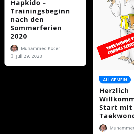
Hapkido –
Trainingsbeginn
nach den
Sommerferien
2020
Muhammed Kocer
Juli 29, 2020
ALLGEMEIN
Herzlich
Willkomm
Start mi
Taekwond
Muhammed