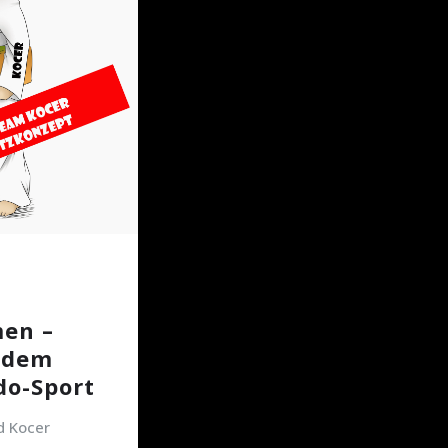
en –
t dem
o-Sport
 Kocer