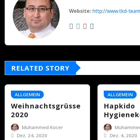
Website:
http://www.tkd-team
RELATED STORY
ALLGEMEIN
ALLGEMEIN
Weihnachtsgrüsse
Hapkido
2020
Hygienek
Muhammed Kocer
Muhammed
Dez. 24, 2020
Dez. 4, 2020