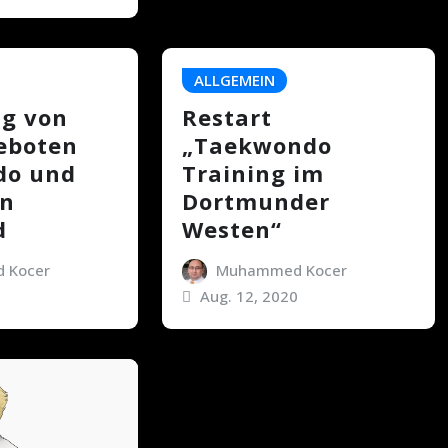
ALLGEMEIN
g von
Restart
eboten
„Taekwondo
do und
Training im
in
Dortmunder
d
Westen“
 Kocer
Muhammed Kocer
0
Aug. 12, 2020