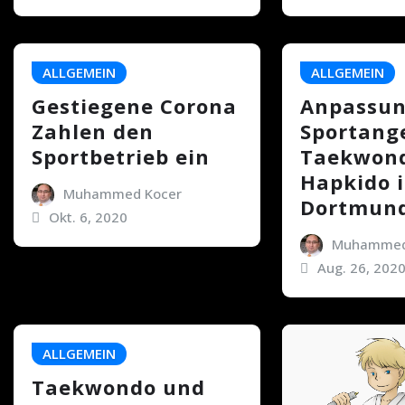
ALLGEMEIN
ALLGEMEIN
Gestiegene Corona
Anpassun
Zahlen den
Sportang
Sportbetrieb ein
Taekwon
Hapkido 
Muhammed Kocer
Dortmun
Okt. 6, 2020
Muhammed
Aug. 26, 202
ALLGEMEIN
Taekwondo und