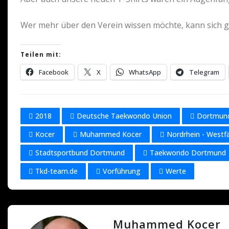
Wer mehr über den Verein wissen möchte, kann sich g
Teilen mit:
Facebook
X
WhatsApp
Telegram
2018
Deutsche Taekwondo Union
Dortmun
Kocer
Muhammed Kocer
Nordrhein - Westf
Stadtsportbund Dortmund
Taekwondo Dortmund
Tkd-team.de
Vorführung
Werte
Muhammed Kocer