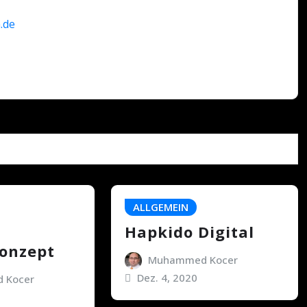
.de
ALLGEMEIN
Hapkido Digital
onzept
Muhammed Kocer
Dez. 4, 2020
 Kocer