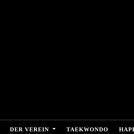
Skip
springen
to
content
DER VEREIN
TAEKWONDO
HAP