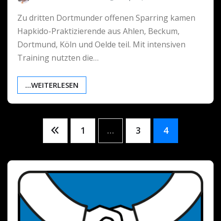
Zu dritten Dortmunder offenen Sparring kamen
Hapkido-Praktizierende aus Ahlen, Beckum,
Dortmund, Köln und Oelde teil. Mit intensiven
Training nutzten die…
...WEITERLESEN
Seitennummerierung
1
…
3
4
der
Beiträge