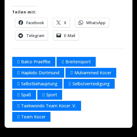
Teilen mit:
Facebook
X
WhatsApp
Telegram
E-Mail
Balco Praeffke
Breitensport
Hapkido Dortmund
Muhammed Kocer
Selbstbehauptung
Selbstverteidigung
Spaß
Sport
Taekwondo Team Kocer .V.
Team Kocer