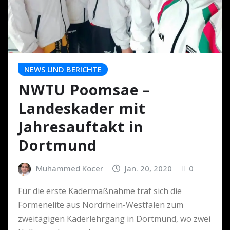
NEWS UND BERICHTE
NWTU Poomsae –
Landeskader mit
Jahresauftakt in
Dortmund
Muhammed Kocer
Jan. 20, 2020
0
Für die erste Kadermaßnahme traf sich die
Formenelite aus Nordrhein-Westfalen zum
zweitägigen Kaderlehrgang in Dortmund, wo zwei