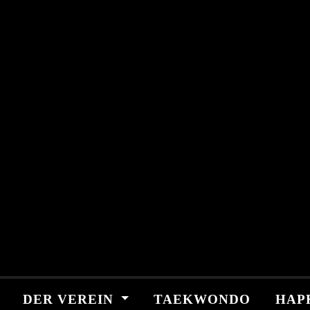
Skip
springen
to
content
DER VEREIN
TAEKWONDO
HAP