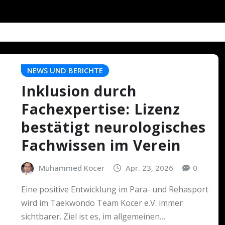
NEWS UND BERICHTE
Inklusion durch
Fachexpertise: Lizenz
bestätigt neurologisches
Fachwissen im Verein
Muhammed Kocer
Apr. 23, 2026
0
Eine positive Entwicklung im Para- und Rehasport
wird im Taekwondo Team Kocer e.V. immer
sichtbarer. Ziel ist es, im allgemeinen…