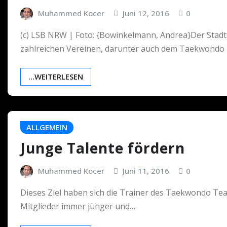
Muhammed Kocer
Juni 12, 2016
0
(c) LSB NRW | Foto: {Bowinkelmann, Andrea}Der Stad
zahlreichen Vereinen, darunter auch dem Taekwond
...WEITERLESEN
ALLGEMEIN
Junge Talente fördern
Muhammed Kocer
Juni 11, 2016
0
Dieses Ziel haben sich die Trainer des Taekwondo Tea
Mitglieder immer jünger und…