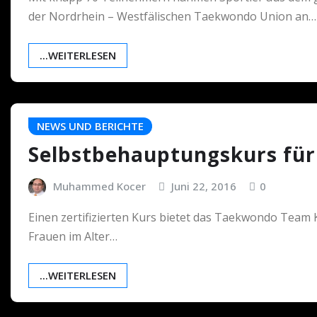
der Nordrhein – Westfälischen Taekwondo Union an…
...WEITERLESEN
NEWS UND BERICHTE
Selbstbehauptungskurs für
Muhammed Kocer
Juni 22, 2016
0
Einen zertifizierten Kurs bietet das Taekwondo Team K
Frauen im Alter…
...WEITERLESEN