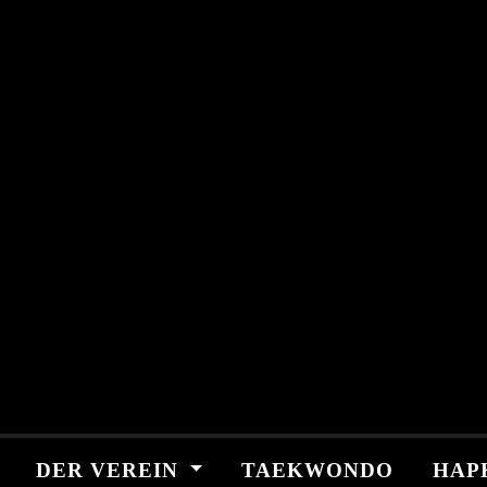
Skip
springen
to
content
DER VEREIN
TAEKWONDO
HAP