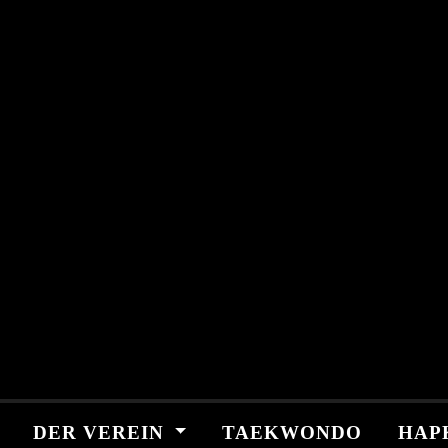
Skip
springen
to
content
DER VEREIN
TAEKWONDO
HAP