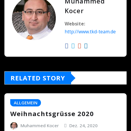
Muhammed
Kocer
Website:
http://www.tkd-team.de
RELATED STORY
ALLGEMEIN
Weihnachtsgrüsse 2020
Muhammed Kocer
Dez. 24, 2020