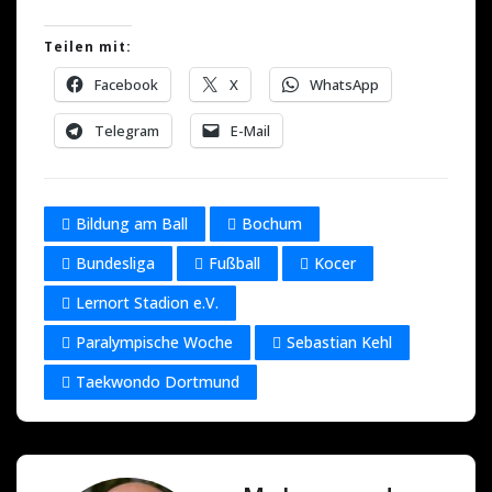
Teilen mit:
Facebook
X
WhatsApp
Telegram
E-Mail
Bildung am Ball
Bochum
Bundesliga
Fußball
Kocer
Lernort Stadion e.V.
Paralympische Woche
Sebastian Kehl
Taekwondo Dortmund