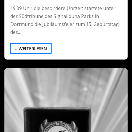
19.09 Uhr, die besondere Uhrzeit startete unter
der Südtribüne des SignalIduna Parks in
Dortmund die Jubiläumsfeier zum 15. Geburtstag
des…
...WEITERLESEN