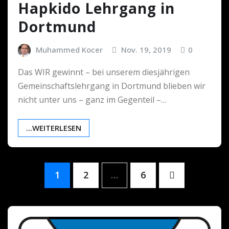
Hapkido Lehrgang in
Dortmund
Muhammed Kocer
Nov. 19, 2019
0
Das WIR gewinnt – bei unserem diesjährigen
Gemeinschaftslehrgang in Dortmund blieben wir
nicht unter uns – ganz im Gegenteil –…
...WEITERLESEN
Seitennummerierung
1
2
…
6
der