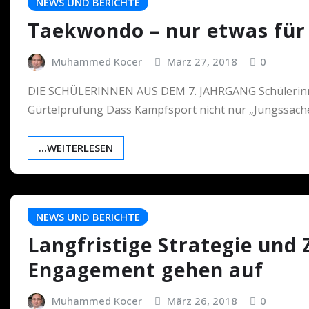
NEWS UND BERICHTE
Taekwondo – nur etwas für 
Muhammed Kocer
März 27, 2018
0
DIE SCHÜLERINNEN AUS DEM 7. JAHRGANG Schülerinnen
Gürtelprüfung Dass Kampfsport nicht nur „Jungssache
...WEITERLESEN
NEWS UND BERICHTE
Langfristige Strategie und 
Engagement gehen auf
Muhammed Kocer
März 26, 2018
0