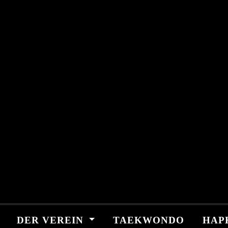
Skip
springen
to
content
DER VEREIN
TAEKWONDO
HAP