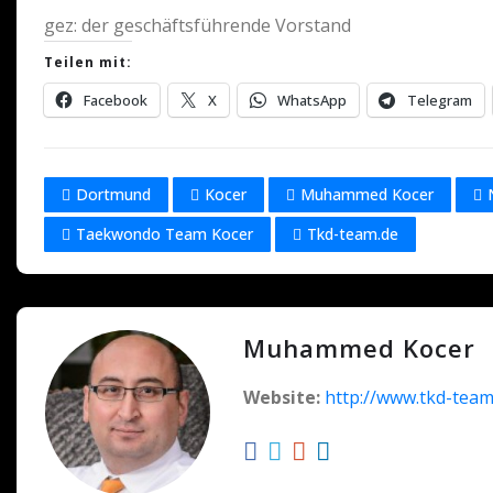
gez: der geschäftsführende Vorstand
Teilen mit:
Facebook
X
WhatsApp
Telegram
Dortmund
Kocer
Muhammed Kocer
Taekwondo Team Kocer
Tkd-team.de
Muhammed Kocer
Website:
http://www.tkd-team