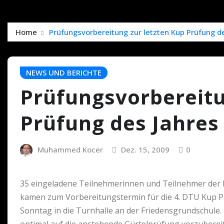
Home
Prüfungsvorbereitung zur letzten Kup Prüfung d
NEWS UND BERICHTE
Prüfungsvorbereitu
Prüfung des Jahres
Muhammed Kocer
Dez. 15, 2009
0
35 eingeladene Teilnehmerinnen und Teilnehmer der Le
kamen zum Vorbereitungstermin für die 4. DTU Kup Pr
Sonntag in die Turnhalle an der Friedensgrundschule. Z