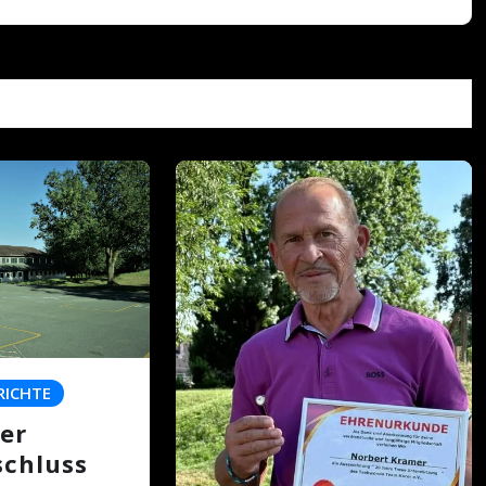
RICHTE
er
schluss