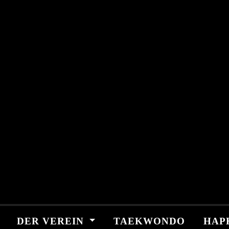
Skip
springen
to
content
DER VEREIN
TAEKWONDO
HAP