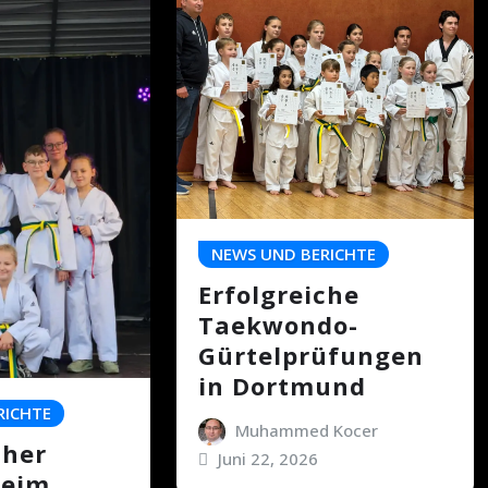
NEWS UND BERICHTE
Erfolgreiche
Taekwondo-
Gürtelprüfungen
in Dortmund
RICHTE
Muhammed Kocer
cher
Juni 22, 2026
beim