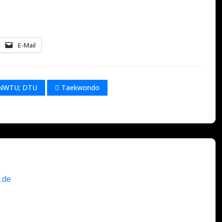
E-Mail
NWTU; DTU
Taekwondo
.de