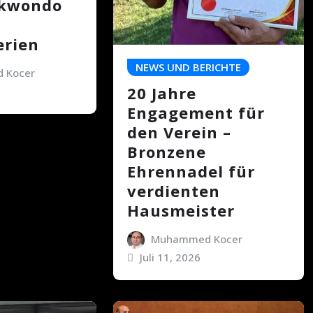
ekwondo
rien
NEWS UND BERICHTE
 Kocer
20 Jahre
Engagement für
den Verein –
Bronzene
Ehrennadel für
verdienten
Hausmeister
Muhammed Kocer
Juli 11, 2026