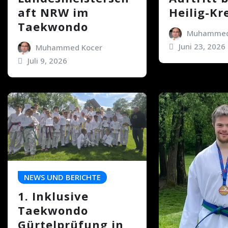
aft NRW im
Heilig-Kr
Taekwondo
Muhammed
Juni 23, 2026
Muhammed Kocer
Juli 9, 2026
NEWS UND BERICHTE
1. Inklusive
Taekwondo
Gürtelprüfung in