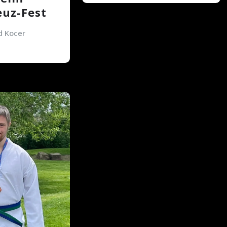
euz-Fest
 Kocer