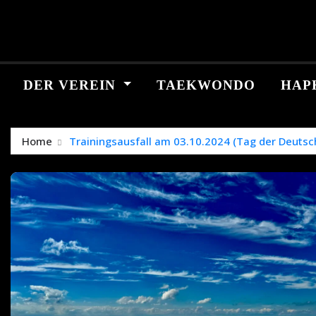
Skip
springen
to
content
DER VEREIN
TAEKWONDO
HAP
Home
Trainingsausfall am 03.10.2024 (Tag der Deutsch