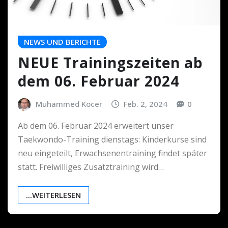
NEWS UND BERICHTE
NEUE Trainingszeiten ab
dem 06. Februar 2024
Muhammed Kocer
Feb. 2, 2024
0
Ab dem 06. Februar 2024 erweitert unser
Taekwondo-Training dienstags: Kinderkurse sind
neu eingeteilt, Erwachsenentraining findet später
statt. Freiwilliges Zusatztraining wird…
...WEITERLESEN