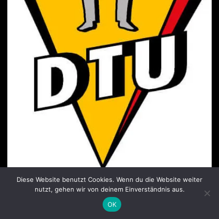
Mitglied der Deutschen Taekwondo Union seit
Diese Website benutzt Cookies. Wenn du die Website weiter
nutzt, gehen wir von deinem Einverständnis aus.
2006
OK