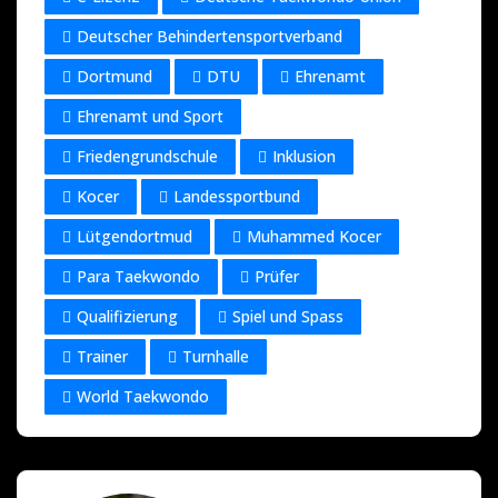
Deutscher Behindertensportverband
Dortmund
DTU
Ehrenamt
Ehrenamt und Sport
Friedengrundschule
Inklusion
Kocer
Landessportbund
Lütgendortmud
Muhammed Kocer
Para Taekwondo
Prüfer
Qualifizierung
Spiel und Spass
Trainer
Turnhalle
World Taekwondo